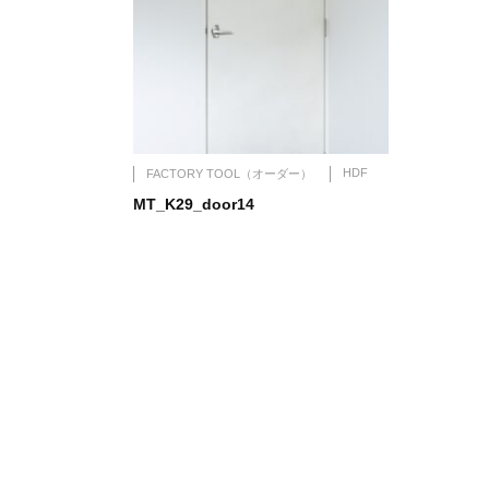
HDF
FACTORY TOOL（オーダー）
MT_K29_door14