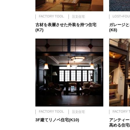
FACTORY TOOL
LOST+FOU
注文住宅
古材を表層させた外装を持つ住宅
ガレージと
(K7)
(K8)
FACTORY TOOL
FACTORY 
注文住宅
3F建てリノベ住宅(K10)
アンティー
高める住宅(