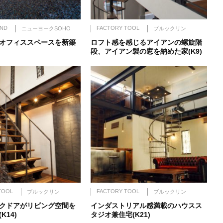
ND
FACTORY TOOL
ニューヨークSOHO
ブルックリン
オフィススペースを新築
ロフト感を感じるアイアンの螺旋階
段、アイアン製の窓を納めた家(K9)
TOOL
FACTORY TOOL
ブルックリン
ブルックリン
クドアがリビング空間を
インダストリアル感満載のハウスス
K14)
タジオ兼住宅(K21)