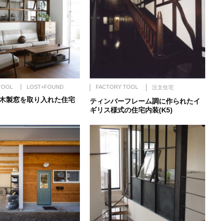
TOOL
LOST+FOUND
FACTORY TOOL
注文住宅
木製窓を取り入れた住宅
ティンバーフレーム調に作られたイ
ギリス様式の住宅内装(K5)