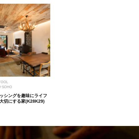
TOOL
SOHO
ッシングを趣味にライフ
切にする家(K28K29)