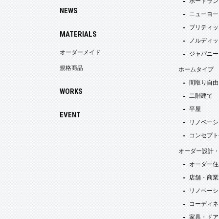
ポートラン
NEWS
ニューヨー
ブリティッ
MATERIALS
ノルディッ
オーダーメイド
ジャパニー
規格商品
ホームタイプ
間取り自由
WORKS
二階建て
平屋
EVENT
リノベーシ
コンセプト
オーダー設計
オーダー住
店舗・商業
リノベーシ
コーディネ
家具・ドア