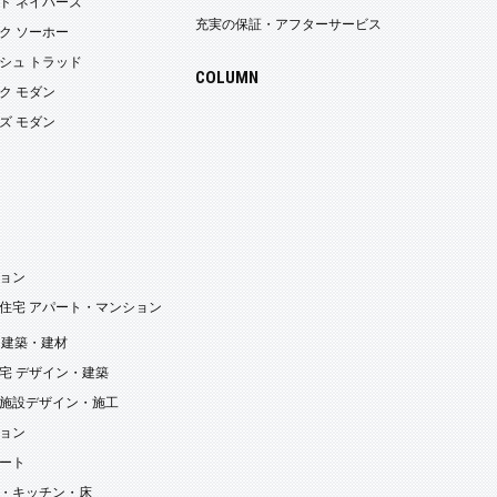
ド ネイバーズ
充実の保証・アフターサービス
ク ソーホー
シュ トラッド
COLUMN
ク モダン
ズ モダン
ョン
住宅 アパート・マンション
・建築・建材
宅 デザイン・建築
施設デザイン・施工
ョン
ート
・キッチン・床